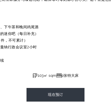
餐、下午茶和晚间鸡尾酒
品的迷你吧（每日补充）
 件，不可累计）
曼纳行政会议室2小时
手续
103㎡ sqm
1张特大床
现在预订