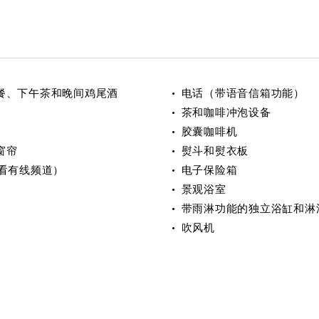
餐、下午茶和晚间鸡尾酒
电话（带语音信箱功能）
茶和咖啡冲泡设备
胶囊咖啡机
窗帘
熨斗和熨衣板
观看有线频道）
电子保险箱
景观浴室
带雨淋功能的独立浴缸和淋
吹风机