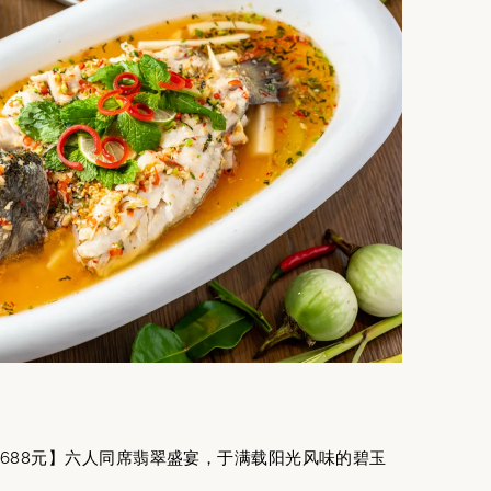
餐人民币688元】六人同席翡翠盛宴，于满载阳光风味的碧玉