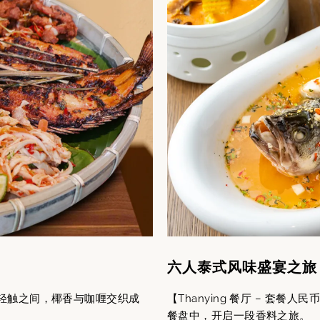
六人泰式风味盛宴之旅
套】在指尖轻触之间，椰香与咖喱交织成
【Thanying 餐厅 – 套
餐盘中，开启一段香料之旅。