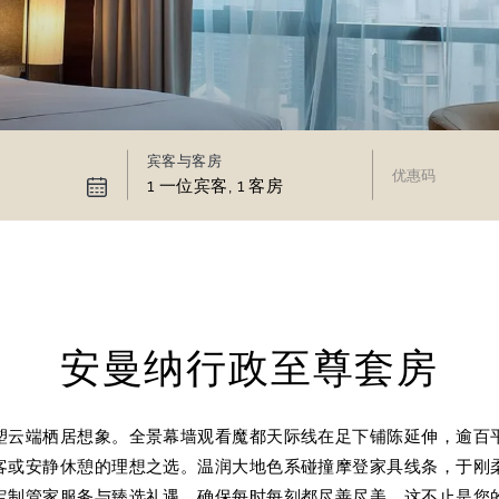
宾客与客房
1 一位宾客, 1 客房
安曼纳行政至尊套房
塑云端栖居想象。全景幕墙观看魔都天际线在足下铺陈延伸，逾百
客或安静休憩的理想之选。温润大地色系碰撞摩登家具线条，于刚
定制管家服务与臻选礼遇，确保每时每刻都尽善尽美。这不止是您